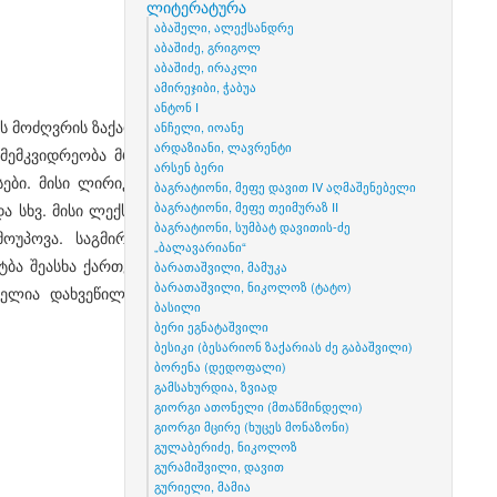
ლიტერატურა
აბაშელი, ალექსანდრე
აბაშიძე, გრიგოლ
აბაშიძე, ირაკლი
ამირეჯიბი, ჭაბუა
ანტონ I
ს მოძღვრის ზაქარია გაბაშვილის ვაჟი. მას ქართლ-კახეთის
ანჩელი, იოანე
არდაზიანი, ლავრენტი
 მემკვიდრეობა მრავალფეროვანია, - ეკუთვნის რამდენიმე
არსენ ბერი
ები. მისი ლირიკული ლექსებიდან აღსანიშნავია: "სევდის
ბაგრატიონი, მეფე დავით IV აღმაშენებელი
 სხვ. მისი ლექსები, კერძოდ, XVIII საუკუნის II ნახევარში,
ბაგრატიონი, მეფე თეიმურაზ II
ბაგრატიონი, სუმბატ დავითის-ძე
პოვა. საგმირო-პატრიოტულ პოემაში "ასპინძისათვის"
„ბალავარიანი“
ბა შეასხა ქართველ გმირებს. ომის თემას ეხება აგრეთვე
ბარათაშვილი, მამუკა
ბარათაშვილი, ნიკოლოზ (ტატო)
ათებელია დახვეწილი ბგერწერა და მდიდარი მეტაფორული
ბასილი
ბერი ეგნატაშვილი
ბესიკი (ბესარიონ ზაქარიას ძე გაბაშვილი)
ბორენა (დედოფალი)
გამსახურდია, ზვიად
გიორგი ათონელი (მთაწმინდელი)
გიორგი მცირე (ხუცეს მონაზონი)
გულაბერიძე, ნიკოლოზ
გურამიშვილი, დავით
გურიელი, მამია