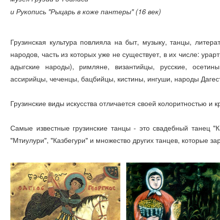
и Рукопись "Рыцарь в коже пантеры" (16 век)
Грузинская культура повлияла на быт, музыку, танцы, литер
народов, часть из которых уже не существует, в их числе: ура
адыгские народы), римляне, византийцы, русские, осетины
ассирийцы, чеченцы, бацбийцы, кистины, ингуши, народы Дагест
Грузинские виды искусства отличается своей колоритностью и к
Самые известные грузинские танцы - это свадебный танец "Кар
"Мтиулури", "Казбегури" и множество других танцев, которые за