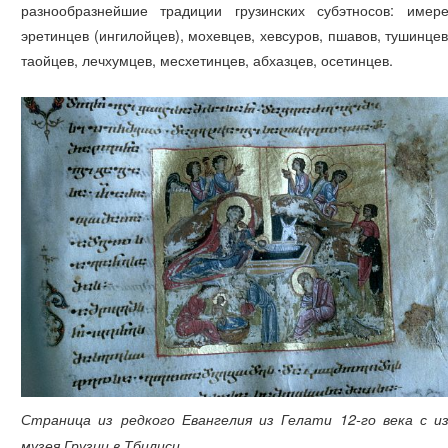
разнообразнейшие традиции грузинских субэтносов: имере
эретинцев (ингилойцев), мохевцев, хевсуров, пшавов, тушинцев
таойцев, лечхумцев, месхетинцев, абхазцев, осетинцев.
Страница из редкого Евангелия из Гелати 12-го века с 
музея Грузии в Тбилиси