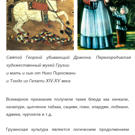
Святой Георгий убивающий Дракона.
Перегородчатая
художественный музей Грузии
и мать и сын от Нико Пиросмани
и
Тондо из Гелати XIV-XV
века
Всемирное признание получили такие блюда как хинкали,
хачапури, цыпленок табака, сациви, гоми, эларджи, лобиани,
аджика, чурчхела и т.д.
Грузинская культура является логическим продолжением